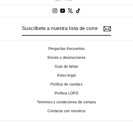
Instagram
YouTube
X
TikTok
Suscríbete
Suscribir
a
nuestra
lista
de
Preguntas frecuentes
correo
Envíos y devoluciones
Guia de tallas
Aviso legal
Política de cookies
Política LOPD
Terminos y condiciones de compra
Contacta con nosotros