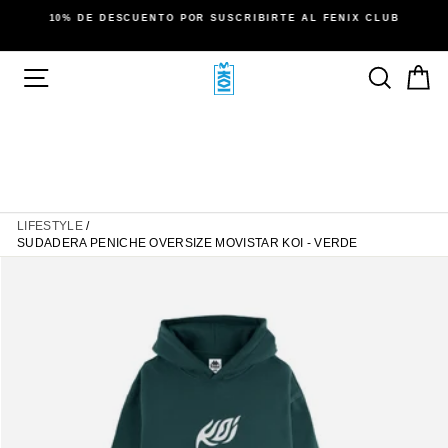
Ir
10% DE DESCUENTO POR SUSCRIBIRTE AL FENIX CLUB
directamente
diapositivas
al
pausa
contenido
NAVEGACIÓN
BUSC
C
LIFESTYLE
/
SUDADERA PENICHE OVERSIZE MOVISTAR KOI - VERDE